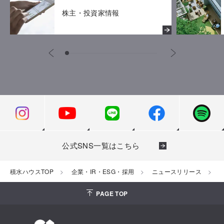
株主・投資家情報
公式SNS一覧はこちら
積水ハウスTOP
企業・IR・ESG・採用
ニュースリリース
2
PAGE TOP