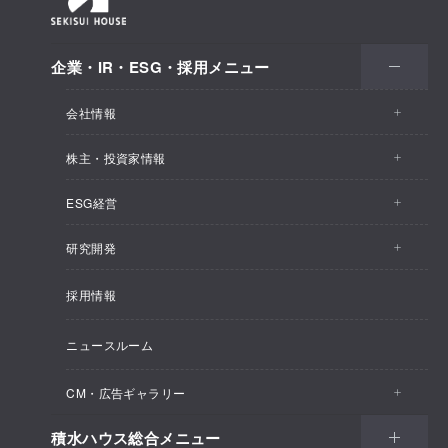
企業・IR・ESG・採用メニュー
会社情報
株主・投資家情報
会社情報トップ
ESG経営
株主・投資家情報トップ
事業概要
研究開発
ESG経営トップ
IRトピックス
企業理念
採用情報
しあわせ住まい研究所
CEOメッセージ
経営計画
SEKISUI HOUSE_SHIP
ニュースルーム
総合住宅研究所
ESG経営の方針・体制
M.D.C. Holdings, Incの買収について
インテグリティ
CM・広告ギャラリー
マテリアリティ
受注速報
会社概要
積水ハウス総合メニュー
CM・広告ギャラリートップ