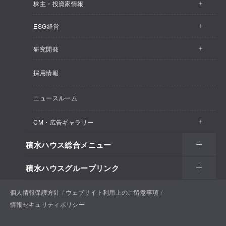
株主・投資家情報
会社情報トップ
ESG経営
株主・投資家情報トップ
事業概要
研究開発
ESG経営トップ
IRトピックス
企業理念
採用情報
しあわせ住まい研究所
CEOメッセージ
経営計画
SEKISUI HOUSE_SHIP
ニュースルーム
総合住宅研究所
ESG経営の方針・体制
M.D.C. Holdings, Incの買収について
インテグリティ
CM・広告ギャラリー
マテリアリティ
受注速報
会社概要
積水ハウス総合メニュー
CM・広告ギャラリートップ
環境
決算ハイライト
役員一覧
積水ハウスグループリンク
住まい
CM一覧
社会
決算資料
組織体制
土地活用
戸建住宅
個人情報保護方針
積水ハウスサポートプラス
ウェブサイト利用上のご留意事項
新聞広告一覧
ガバナンス
IRカレンダー
情報セキュリティポリシー
コーポレートガバナンス
法人・行政のお客様
賃貸住宅経営（シャーメゾン）
分譲住宅・土地
積水ハウス不動産ホールディングス株式会社
お問い合わせ
ENGLISH