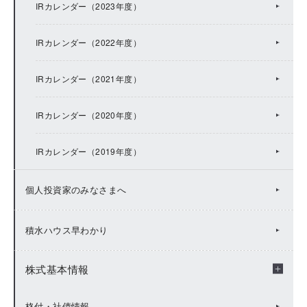
2020年：受注速報
有価証券報告書等
IRカレンダー（2023年度）
2016年：IRトピックス
2019年：受注速報
統合報告書（Value Report）
IRカレンダー（2022年度）
2015年：IRトピックス
2018年：受注速報
BUSINESS REPORT(年次報告書)
IRカレンダー（2021年度）
2014年：IRトピックス
2017年：受注速報
IRカレンダー（2020年度）
2013年：IRトピックス
2016年：受注速報
IRカレンダー（2019年度）
2012年：IRトピックス
2015年：受注速報
個人投資家のみなさまへ
2011年：IRトピックス
積水ハウス早わかり
2010年：IRトピックス
株式基本情報
2009年：IRトピックス
株式基本情報
格付・社債情報