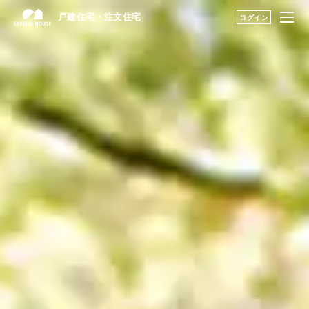
戸建住宅・注文住宅
戸建住宅・注文住宅
ログイン
はじめての家づくり
はじめての家づくり TOP
展示場・土地をさが
家づくりの流れ
す
ファミリースイート/家族の幸せな大
建築実例・アイデア
を見つける
空間リビング
邸別自由設計/わが家らしく自由に建
構法・性能を知る
てる
永く住むためのサポ
自由な家づくりを実現する体制
ート
My STAGE
life knit design