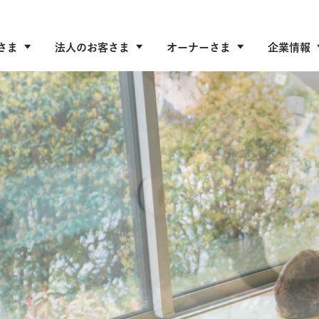
さま
法人のお客さま
オーナーさま
企業情報
ずませて
の暮らし