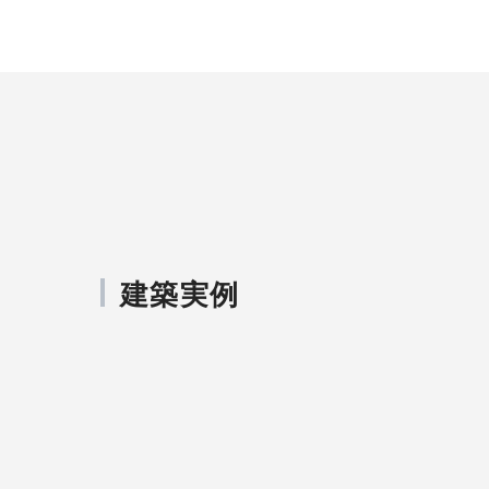
積水ハウスの強み
医院・クリニック
建築実例