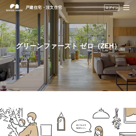
戸建住宅・注文住宅
戸建住宅・注文住宅
ログイン
はじめての家づくり
構法・性能を知る TOP
展示場・土地をさが
構法（木造・鉄骨）を知る
グリーンファースト ゼロ（ZEH）
す
建築実例・アイデア
性能を知る
を見つける
構法・性能を知る
住まいの性能評価制度
永く住むためのサポ
安心・安全に暮らす
ート
My STAGE
環境と共生する
グリーンファースト ゼロ
life knit design
（ZEH）