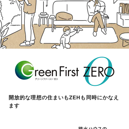
カタログ・動画ライ
「5本の樹」計画
ブラリー
木材調達ガイドライン
お問い合わせ
ご相談
エコ・ファーストパーク
開放的な理想の住まいもZEHも同時にかなえ
ます