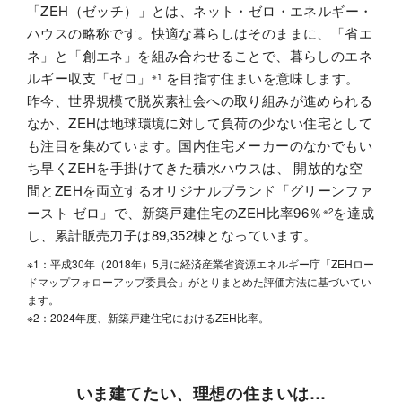
「ZEH（ゼッチ）」とは、ネット・ゼロ・エネルギー・
ハウスの略称です。快適な暮らしはそのままに、「省エ
ネ」と「創エネ」を組み合わせることで、暮らしのエネ
ルギー収支「ゼロ」
を目指す住まいを意味します。
※1
昨今、世界規模で脱炭素社会への取り組みが進められる
なか、ZEHは地球環境に対して負荷の少ない住宅として
も注目を集めています。国内住宅メーカーのなかでもい
ち早くZEHを手掛けてきた積水ハウスは、 開放的な空
間とZEHを両立するオリジナルブランド「グリーンファ
ースト ゼロ」で、新築戸建住宅のZEH比率96％
を達成
※2
し、累計販売刀子は89,352棟となっています。
※1：平成30年（2018年）5月に経済産業省資源エネルギー庁「ZEHロー
ドマップフォローアップ委員会」がとりまとめた評価方法に基づいてい
ます。
※2：2024年度、新築戸建住宅におけるZEH比率。
いま建てたい、理想の住まいは…