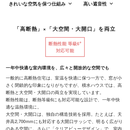
きれいな空気を保つ仕組み
高い遮音性
カタログ・動画ライ
安心・安全に暮らす
ブラリー
「高断熱」×「大空間・大開口」を両立
環境と共生する
お問い合わせ
※
断熱性能 等級6
ご相談
対応可能
一年中快適な室内環境を、広々と開放的な空間でも
一般的に高断熱住宅は、室温を快適に保つ一方で、窓が小
さく閉鎖的な印象になりがちですが、積水ハウスでは、高
断熱と大空間・大開口の両立を実現しています。
断熱性能は、断熱等級6にも対応可能な設計で、一年中快
適な温熱環境に。
大空間・大開口は、独自の構造技術を採用。たとえば、天
井高2,700mmにも対応する大開口サッシで、明るく広がり
のある空間に。さらに「クリアビューデザイン」で、室内