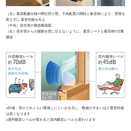
（左）遮音配慮仕様の間仕切り壁。千鳥配置の間柱と吸音材により、壁厚を
変えずに 遮音性能を向上
（中央）排水管の構造断面図
（右）排水管からの振動を壁に伝えないように、遮音シートと吸音材の2層
構造
※Dr値：音がどれくらい透過しにくいかを示し、数値が大きいほど遮音性能
は高くなります
※屋外騒音レベルが変わると室内騒音レベルも変わります