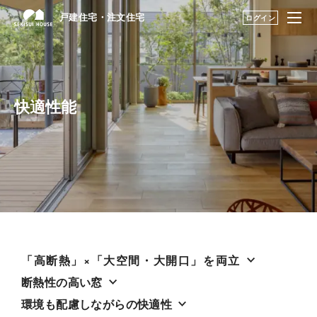
戸建住宅・注文住宅
戸建住宅・注文住宅
ログイン
はじめての家づくり
構法・性能を知る TOP
展示場・土地をさが
構法（木造・鉄骨）を知る
快適性能
す
建築実例・アイデア
性能を知る
を見つける
構法・性能を知る
耐震性能
永く住むためのサポ
快適性能
ート
「高断熱」×「大空間・大開口」を両立
My STAGE
耐久性能
断熱性の高い窓
環境も配慮しながらの快適性
life knit design
住まいの性能評価制度