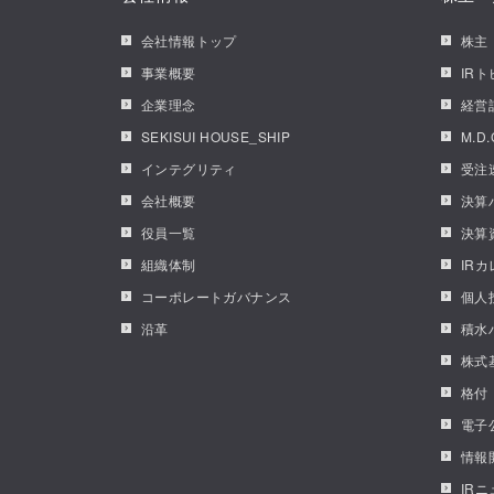
会社情報トップ
株主
事業概要
IR
企業理念
経営
SEKISUI HOUSE_SHIP
M.D
インテグリティ
受注
会社概要
決算
役員一覧
決算
組織体制
IR
コーポレートガバナンス
個人
沿革
積水
株式
格付
電子
情報
IR