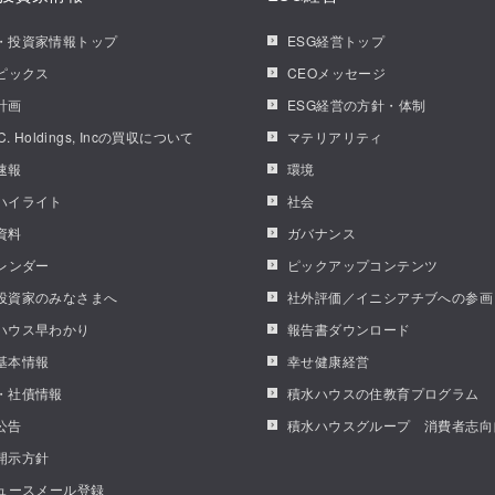
・投資家情報トップ
ESG経営トップ
トピックス
CEOメッセージ
計画
ESG経営の方針・体制
.C. Holdings, Incの買収について
マテリアリティ
速報
環境
ハイライト
社会
資料
ガバナンス
カレンダー
ピックアップコンテンツ
投資家のみなさまへ
社外評価／イニシアチブへの参画
ハウス早わかり
報告書ダウンロード
基本情報
幸せ健康経営
・社債情報
積水ハウスの住教育プログラム
公告
積水ハウスグループ 消費者志向
開示方針
ニュースメール登録