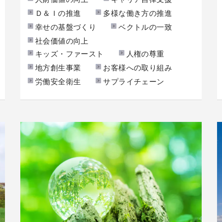
Ｄ＆Ｉの推進
多様な働き方の推進
幸せの基盤づくり
ベクトルの一致
社会価値の向上
キッズ・ファースト
人権の尊重
地方創生事業
お客様への取り組み
労働安全衛生
サプライチェーン