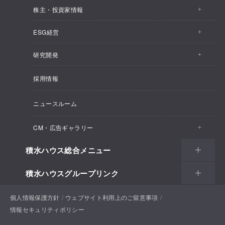
株主・投資家情報
会社情報トップ
ESG経営
株主・投資家情報トップ
事業概要
研究開発
ESG経営トップ
IRトピックス
企業理念
採用情報
しあわせ住まい研究所
CEOメッセージ
経営計画
SEKISUI HOUSE_SHIP
ニュースルーム
総合住宅研究所
ESG経営の方針・体制
M.D.C. Holdings, Incの買収について
インテグリティ
CM・広告ギャラリー
マテリアリティ
受注速報
会社概要
積水ハウス総合メニュー
CM・広告ギャラリートップ
環境
決算ハイライト
役員一覧
積水ハウスグループリンク
住まい
CM一覧
社会
決算資料
組織体制
土地活用
戸建住宅
個人情報保護方針
積水ハウスサポートプラス
ウェブサイト利用上のご留意事項
新聞広告一覧
ガバナンス
IRカレンダー
情報セキュリティポリシー
コーポレートガバナンス
法人・行政のお客様
賃貸住宅経営（シャーメゾン）
分譲住宅・土地
積水ハウス不動産ホールディングス株式会社