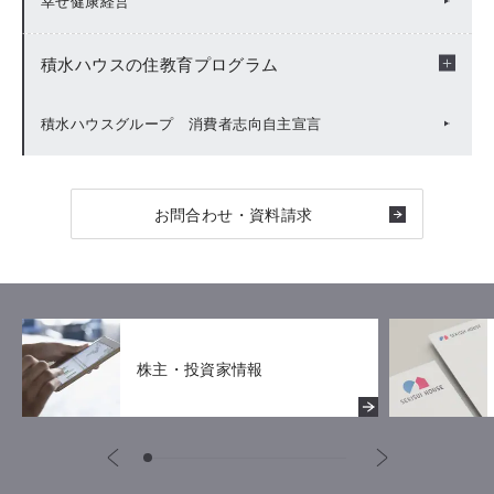
幸せ健康経営
キッズ・ファースト
ESG Fact Book / Data Book
積水ハウスの住教育プログラム
お客様への取り組み
報告書ダウンロード（アーカイブ）
幸せ住まい学習
積水ハウスグループ 消費者志向自主宣言
労働安全衛生
ESG指針等
その他の授業プログラム
お問合わせ・資料請求
サプライチェーン・マネジメント
地方創生事業
株主・投資家情報