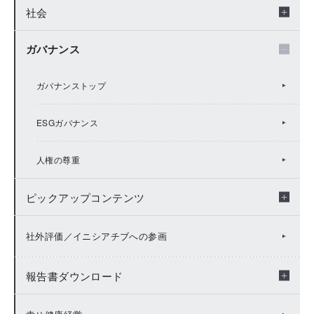
社会
環境トップ
ガバナンス
環境マネジメント
社会トップ
脱炭素社会への貢献
人財価値の向上
ガバナンストップ
生物多様性保全
脱炭素社会への貢献トップ
キャリア自律支援
ESGガバナンス
サーキュラーエコノミーに向けた取り組み
TCFD
生物多様性保全トップ
D&Iの推進
人権の尊重
ピックアップコンテンツ
化学物質等における環境汚染への対策
TNFD
多様な働き方の推進
水セキュリティ
ピックアップコンテンツ トップ
幸せの基盤づくり
社外評価／イニシアチブへの参画
工場サイトレポート
ベクトルの一致
報告書ダウンロード
社会価値の向上
Value Report