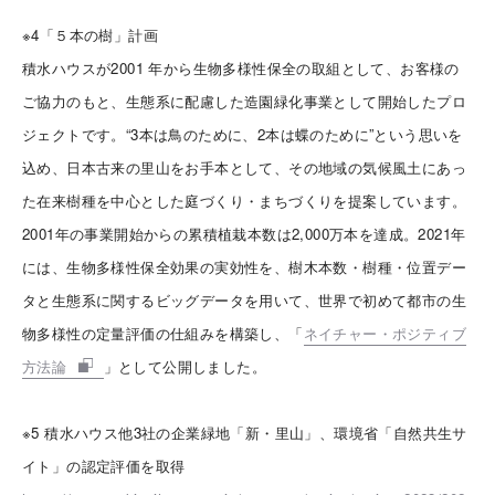
※4「５本の樹」計画
積水ハウスが2001 年から生物多様性保全の取組として、お客様の
ご協力のもと、生態系に配慮した造園緑化事業として開始したプロ
ジェクトです。“3本は鳥のために、2本は蝶のために”という思いを
込め、日本古来の里山をお手本として、その地域の気候風土にあっ
た在来樹種を中心とした庭づくり・まちづくりを提案しています。
2001年の事業開始からの累積植栽本数は2,000万本を達成。2021年
には、生物多様性保全効果の実効性を、樹木本数・樹種・位置デー
タと生態系に関するビッグデータを用いて、世界で初めて都市の生
物多様性の定量評価の仕組みを構築し、「
ネイチャー・ポジティブ
方法論
」として公開しました。
※5 積水ハウス他3社の企業緑地「新・里山」、環境省「自然共生サ
イト」の認定評価を取得