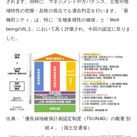
されます。同時に、マネジメントやガバナンス、土地や地
域特性の把握・反映の視点でも適合判定を行います。「新
梅田シティ」は、特に「生物多様性の確保」と「Well-
beingの向上」において高く評価され、今回の認定に至りま
した。
出典：「優良緑地確保計画認定制度（TSUNAG）の概要 別
紙４」（国土交通省）
（
https://www.mlit.go.jp/report/press/content/001840892.pd