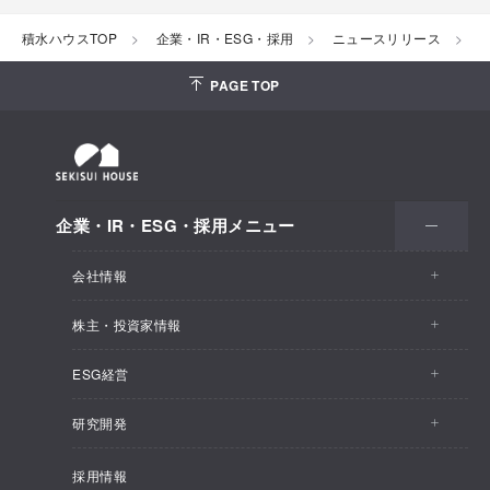
積水ハウスTOP
企業・IR・ESG・採用
ニュースリリース
2
PAGE TOP
企業・IR・ESG・採用メニュー
会社情報
株主・投資家情報
会社情報トップ
ESG経営
株主・投資家情報トップ
事業概要
研究開発
ESG経営トップ
IRトピックス
企業理念
採用情報
しあわせ住まい研究所
CEOメッセージ
経営計画