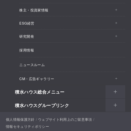
株主・投資家情報
会社情報トップ
ESG経営
株主・投資家情報トップ
事業概要
研究開発
ESG経営トップ
IRトピックス
企業理念
採用情報
しあわせ住まい研究所
CEOメッセージ
経営計画
SEKISUI HOUSE_SHIP
ニュースルーム
総合住宅研究所
ESG経営の方針・体制
M.D.C. Holdings, Incの買収について
インテグリティ
CM・広告ギャラリー
マテリアリティ
受注速報
会社概要
積水ハウス総合メニュー
CM・広告ギャラリートップ
環境
決算ハイライト
役員一覧
積水ハウスグループリンク
住まい
CM一覧
社会
決算資料
組織体制
土地活用
戸建住宅
個人情報保護方針
積水ハウスサポートプラス
ウェブサイト利用上のご留意事項
新聞広告一覧
ガバナンス
IRカレンダー
情報セキュリティポリシー
コーポレートガバナンス