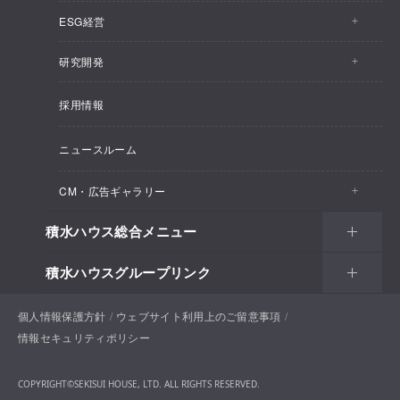
ESG経営
株主・投資家情報トップ
事業概要
研究開発
ESG経営トップ
IRトピックス
企業理念
採用情報
しあわせ住まい研究所
CEOメッセージ
経営計画
SEKISUI HOUSE_SHIP
ニュースルーム
総合住宅研究所
ESG経営の方針・体制
M.D.C. Holdings, Incの買収について
インテグリティ
CM・広告ギャラリー
マテリアリティ
受注速報
会社概要
積水ハウス総合メニュー
CM・広告ギャラリートップ
環境
決算ハイライト
役員一覧
積水ハウスグループリンク
住まい
CM一覧
社会
決算資料
組織体制
土地活用
戸建住宅
個人情報保護方針
積水ハウスサポートプラス
ウェブサイト利用上のご留意事項
新聞広告一覧
ガバナンス
IRカレンダー
情報セキュリティポリシー
コーポレートガバナンス
法人・行政のお客様
賃貸住宅経営（シャーメゾン）
分譲住宅・土地
積水ハウス不動産ホールディングス株式会社
お問い合わせ
ENGLISH
ピックアップコンテンツ
個人投資家のみなさまへ
COPYRIGHT©SEKISUI HOUSE, LTD. ALL RIGHTS RESERVED.
沿革
開発事業
法人・行政向け不動産活用
保育所等子ども関連施設