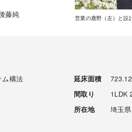
後藤純
営業の鹿野（左）と設
テム構法
723.1
延床面積
1LDK 
間取り
埼玉県
所在地