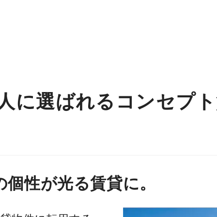
ンナップ
品質と性能
技術力
建築実例
中高層
人に選ばれるコンセプト
の個性が光る賃貸に。