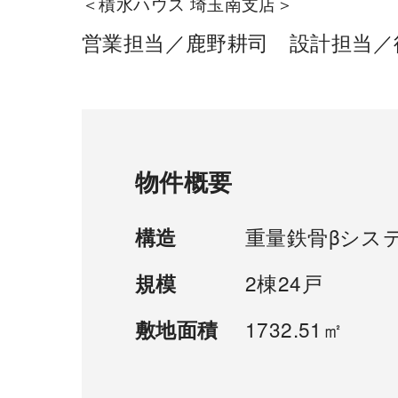
＜積水ハウス 埼玉南支店＞
営業担当／鹿野耕司 設計担当／
物件概要
重量鉄骨βシス
構造
2棟24戸
規模
1732.51㎡
敷地面積