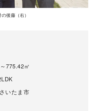
計の後藤（右）
2～775.42㎡
2LDK
さいたま市