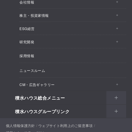
会社情報
株主・投資家情報
会社情報トップ
ESG経営
株主・投資家情報トップ
事業概要
研究開発
ESG経営トップ
IRトピックス
企業理念
採用情報
しあわせ住まい研究所
CEOメッセージ
経営計画
SEKISUI HOUSE_SHIP
ニュースルーム
総合住宅研究所
ESG経営の方針・体制
M.D.C. Holdings, Incの買収について
インテグリティ
CM・広告ギャラリー
マテリアリティ
受注速報
会社概要
積水ハウス総合メニュー
CM・広告ギャラリートップ
環境
決算ハイライト
役員一覧
積水ハウスグループリンク
住まい
CM一覧
社会
決算資料
組織体制
土地活用
戸建住宅
個人情報保護方針
積水ハウスサポートプラス
ウェブサイト利用上のご留意事項
新聞広告一覧
ガバナンス