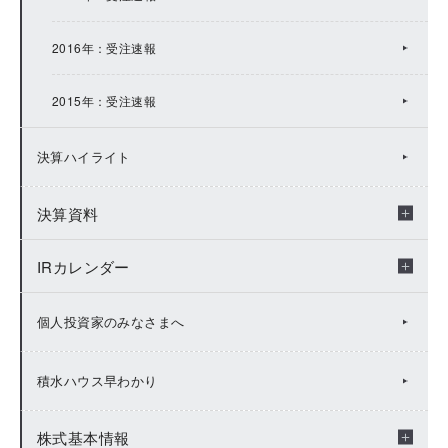
2013年：IRトピックス
2016年：受注速報
2012年：IRトピックス
2015年：受注速報
2011年：IRトピックス
決算ハイライト
2010年：IRトピックス
決算資料
2009年：IRトピックス
IRカレンダー
年度別決算資料
決算短信
IRカレンダー（2026年度）
個人投資家のみなさまへ
説明会資料
IRカレンダー（2025年度）
積水ハウス早わかり
FACTBOOK
IRカレンダー（2024年度）
株式基本情報