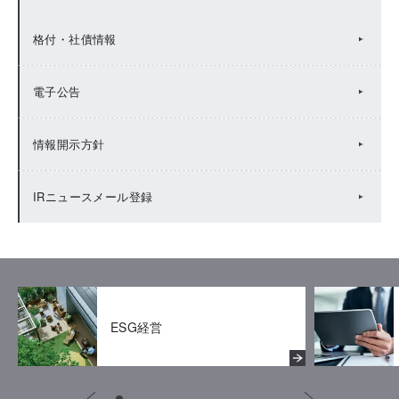
有価証券報告書等
IRカレンダー（2023年度）
株式基本情報
格付・社債情報
統合報告書（Value Report）
IRカレンダー（2022年度）
株主総会
電子公告
BUSINESS REPORT(年次報告書)
IRカレンダー（2021年度）
株主メモ
情報開示方針
IRカレンダー（2020年度）
株主還元
IRニュースメール登録
IRカレンダー（2019年度）
株主優待
ESG経営