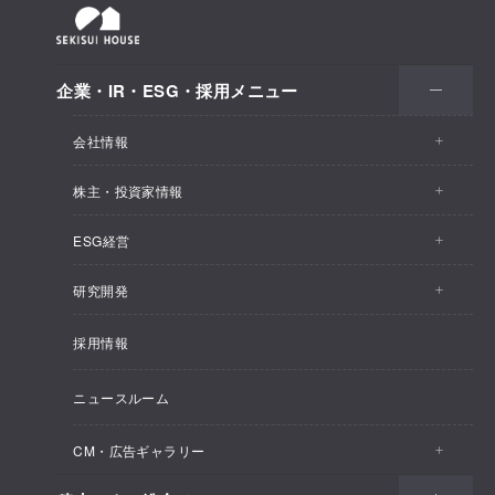
企業・IR・ESG・採用メニュー
会社情報
株主・投資家情報
会社情報トップ
ESG経営
株主・投資家情報トップ
事業概要
研究開発
ESG経営トップ
IRトピックス
企業理念
採用情報
しあわせ住まい研究所
CEOメッセージ
経営計画
SEKISUI HOUSE_SHIP
ニュースルーム
総合住宅研究所
ESG経営の方針・体制
M.D.C. Holdings, Incの買収について
インテグリティ
CM・広告ギャラリー
マテリアリティ
受注速報
会社概要