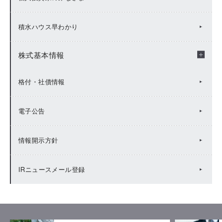
説明会資料
IRカレンダー（2025年度）
積水ハウス早わかり
FACTBOOK
IRカレンダー（2024年度）
株式基本情報
有価証券報告書等
IRカレンダー（2023年度）
株式基本情報
格付・社債情報
統合報告書（Value Report）
IRカレンダー（2022年度）
株主総会
電子公告
BUSINESS REPORT(年次報告書)
IRカレンダー（2021年度）
株主メモ
情報開示方針
IRカレンダー（2020年度）
株主還元
IRニュースメール登録
IRカレンダー（2019年度）
株主優待