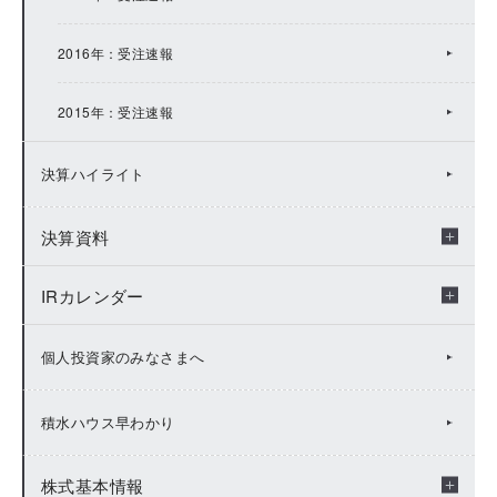
2013年：IRトピックス
2016年：受注速報
2012年：IRトピックス
2015年：受注速報
2011年：IRトピックス
決算ハイライト
2010年：IRトピックス
決算資料
2009年：IRトピックス
IRカレンダー
年度別決算資料
決算短信
IRカレンダー（2026年度）
個人投資家のみなさまへ
説明会資料
IRカレンダー（2025年度）
積水ハウス早わかり
FACTBOOK
IRカレンダー（2024年度）
株式基本情報