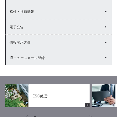
有価証券報告書等
IRカレンダー（2023年度）
株式基本情報
格付・社債情報
統合報告書（Value Report）
IRカレンダー（2022年度）
株主総会
電子公告
BUSINESS REPORT(年次報告書)
IRカレンダー（2021年度）
株主メモ
情報開示方針
IRカレンダー（2020年度）
株主還元
IRニュースメール登録
IRカレンダー（2019年度）
株主優待
ESG経営