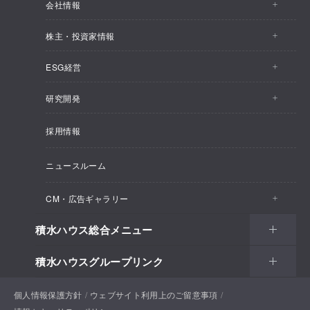
会社情報
株主・投資家情報
会社情報トップ
ESG経営
株主・投資家情報トップ
事業概要
研究開発
ESG経営トップ
IRトピックス
企業理念
採用情報
しあわせ住まい研究所
CEOメッセージ
経営計画
SEKISUI HOUSE_SHIP
ニュースルーム
総合住宅研究所
ESG経営の方針・体制
M.D.C. Holdings, Incの買収について
インテグリティ
CM・広告ギャラリー
マテリアリティ
受注速報
会社概要
積水ハウス総合メニュー
CM・広告ギャラリートップ
環境
決算ハイライト
役員一覧
積水ハウスグループリンク
住まい
CM一覧
社会
決算資料
組織体制
土地活用
戸建住宅
個人情報保護方針
積水ハウスサポートプラス
ウェブサイト利用上のご留意事項
新聞広告一覧
ガバナンス