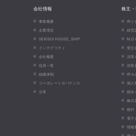
会社情報
株主・
事業概要
IR
企業理念
経営
SEKISUI HOUSE_SHIP
M.D
インテグリティ
受注
会社概要
決算
役員一覧
決算
組織体制
IR
コーポレートガバナンス
個人
沿革
積水
株式
格付
電子
情報
IR