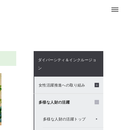
お問い合わせ
ENGLISH
採用情報
ニュースルーム
ダイバーシティ＆インクルージョ
ン
女性活躍推進への取り組み
女性の活躍推進の取り組みト
多様な人財の活躍
ップ
多様な人財の活躍トップ
女性管理職候補者研修「積水