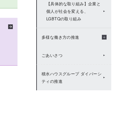
【具体的な取り組み】企業と
個人が社会を変える、
LGBTQの取り組み
多様な働き方の推進
ごあいさつ
多様な働き方の推進トップ
積水ハウスグループ ダイバーシ
男性の育児休業取得を、より
ティの推進
よい社会づくりのきっかけに
【活躍する人々】家族との協
男性の育児休業取得を、よ
力体制の活躍事例
りよい社会づくりのきっか
けに
制度の運用例
男性育休白書2025発表会