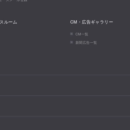
スルーム
CM・広告ギャラリー
CM一覧
新聞広告一覧
法人・行政のお客様
開発事業
国際
メゾ
法人・行政向け不動産活用
開発事業の強み
積水ハウス不動産ホールディングス株
積水
医療施設・介護施設・高齢
建築実例