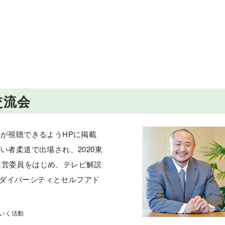
ESG経営
研究開発
交流会
員が視聴できるようHPに掲載
い者柔道で出場され、2020東
運営委員をはじめ、テレビ解説
ダイバーシティとセルフアド
いく活動