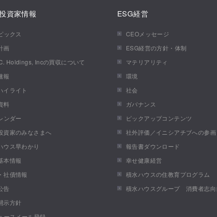
投資家情報
ESG経営
トピックス
CEOメッセージ
計画
ESG経営の方針・体制
.C. Holdings, Incの買収について
マテリアリティ
速報
環境
ハイライト
社会
資料
ガバナンス
カレンダー
ピックアップコンテンツ
投資家のみなさまへ
社外評価／イニシアチブへの参画
ハウス早わかり
報告書ダウンロード
基本情報
幸せ健康経営
・社債情報
積水ハウスの住教育プログラム
公告
積水ハウスグループ 消費者志向
開示方針
ニュースメール登録