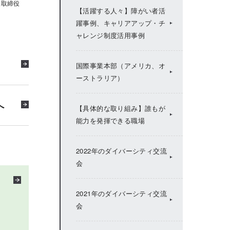
表取締役
ハウス ウィメンズ カレッ
【活躍する人々】障がい者活
ジ」
躍事例、キャリアアップ・チ
ャレンジ制度活用事例
営業職・技術職のキャリアア
女性管理職候補者研修「積
ップ・上司の意識改革
水ハウス ウィメンズ カレ
国際事業本部（アメリカ、オ
ッジ」トップ
ーストラリア）
活躍する人々
積水ハウス ウィメンズカ
へ
【具体的な取り組み】誰もが
レッジ 卒業生交流会
能力を発揮できる職場
ウィメンズカレッジ6期生
2022年のダイバーシティ交流
座談会
会
ウィメンズカレッジ卒業生
2021年のダイバーシティ交流
の声
会