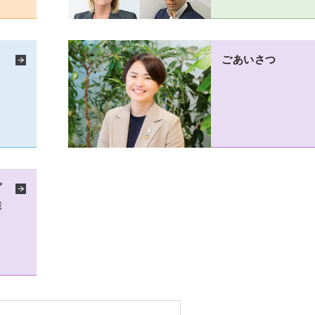
ごあいさつ
プ
推