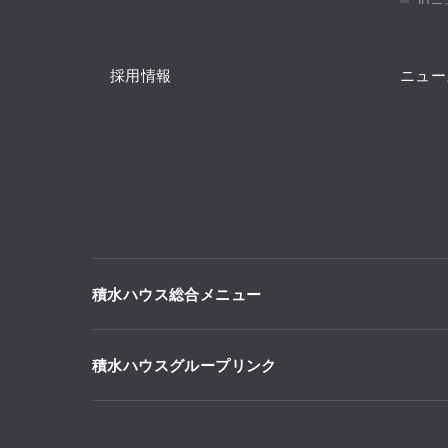
採用情報
ニュー
積水ハウス総合メニュー
積水ハウスグループリンク
住まい
土地活用
戸建住宅
賃貸住宅経営（シャー
ン）
積水ハウスサポートプラス
分譲住宅・土地