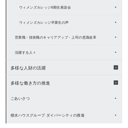
ウィメンズカレッジ6期生座談会
ウィメンズカレッジ卒業生の声
営業職・技術職のキャリアアップ・上司の意識改革
活躍する人々
多様な人財の活躍
多様な働き方の推進
多様な人財の活躍トップ
【活躍する人々】障がい者活躍事例、キャリアアップ・チ
多様な働き方の推進トップ
ごあいさつ
ャレンジ制度活用事例
男性の育児休業取得を、よりよい社会づくりの
積水ハウスグループ ダイバーシティの推進
国際事業本部（アメリカ、オーストラリア）
きっかけに