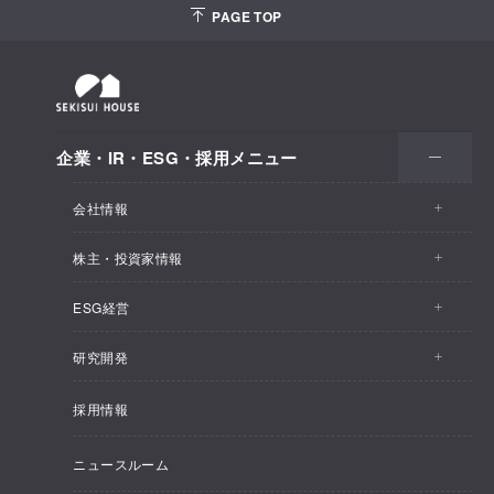
PAGE TOP
企業・IR・ESG・採用メニュー
会社情報
株主・投資家情報
会社情報トップ
ESG経営
株主・投資家情報トップ
事業概要
研究開発
ESG経営トップ
IRトピックス
企業理念
採用情報
しあわせ住まい研究所
CEOメッセージ
経営計画
SEKISUI HOUSE_SHIP
ニュースルーム
総合住宅研究所
ESG経営の方針・体制
M.D.C. Holdings, Incの買収について
インテグリティ