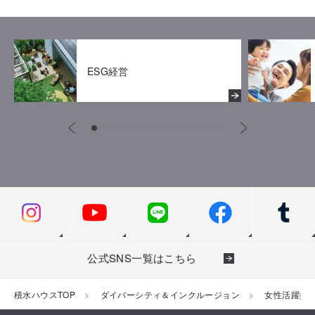
【具体的な取り組み】誰もが能力を発揮できる職場
【活躍する人々】家族との協力体制の活躍事例
男性の育児休業取得を、よりよい社会づくりのきっかけ
に
2022年のダイバーシティ交流会
制度の運用例
ESG経営
男性育休白書2025発表会
2021年のダイバーシティ交流会
従業員の幸せ度調査
保育園留学
【具体的な取り組み】企業と個人が社会を変える、LGBTQ
IT活用による住宅営業の変化
の取り組み
公式SNS一覧はこちら
積水ハウスTOP
ダイバーシティ＆インクルージョン
女性活躍推