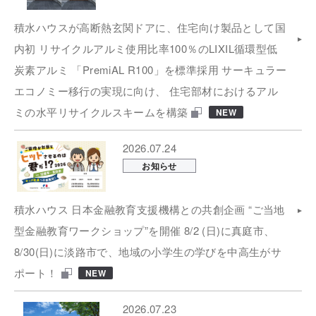
積水ハウスが高断熱玄関ドアに、住宅向け製品として国
内初 リサイクルアルミ使用比率100％のLIXIL循環型低
炭素アルミ 「PremiAL R100」を標準採用 サーキュラー
エコノミー移行の実現に向け、 住宅部材におけるアル
ミの水平リサイクルスキームを構築
NEW
2026.07.24
お知らせ
積水ハウス 日本金融教育支援機構との共創企画 “ご当地
型金融教育ワークショップ”を開催 8/2 (日)に真庭市、
8/30(日)に淡路市で、地域の小学生の学びを中高生がサ
ポート！
NEW
2026.07.23