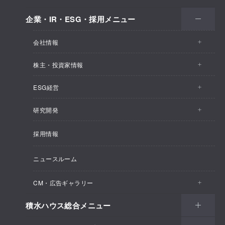
企業・IR・ESG・採用メニュー
会社情報
株主・投資家情報
会社情報トップ
ESG経営
株主・投資家情報トップ
事業概要
研究開発
ESG経営トップ
IRトピックス
企業理念
採用情報
しあわせ住まい研究所
CEOメッセージ
経営計画
SEKISUI HOUSE_SHIP
ニュースルーム
総合住宅研究所
ESG経営の方針・体制
M.D.C. Holdings, Incの買収について
インテグリティ
CM・広告ギャラリー
マテリアリティ
受注速報
会社概要
積水ハウス総合メニュー
CM・広告ギャラリートップ
環境
決算ハイライト
役員一覧