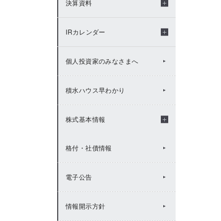
決算資料
2009年：IRトピックス
年度別決算資料
IRカレンダー
決算短信
IRカレンダー（2026年度）
個人投資家のみなさまへ
説明会資料
IRカレンダー（2025年度）
積水ハウス早わかり
FACTBOOK
IRカレンダー（2024年度）
株式基本情報
格付・社債情報
有価証券報告書等
IRカレンダー（2023年度）
株式基本情報
電子公告
統合報告書（Value Report）
IRカレンダー（2022年度）
株主総会
情報開示方針
BUSINESS REPORT(年次報
IRカレンダー（2021年度）
株主メモ
告書)