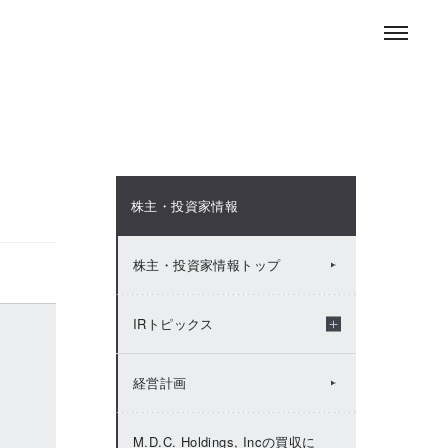
お問い合わせ
ENGLISH
採用情報
ニュースルーム
株主・投資家情報
株主・投資家情報トップ
IRトピックス
2026年：IRトピックス
経営計画
2025年：IRトピックス
M.D.C. Holdings, Incの買収に