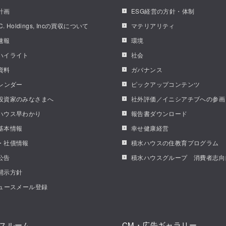
計画
ESG経営の方針・体制
.C. Holdings, Incの買収について
マテリアリティ
速報
環境
ハイライト
社会
資料
ガバナンス
カレンダー
ピックアップコンテンツ
投資家のみなさまへ
社外評価／イニシアチブへの参画
ハウス早わかり
報告書ダウンロード
基本情報
幸せ健康経営
・社債情報
積水ハウスの住教育プログラム
公告
積水ハウスグループ 消費者志向
開示方針
ニュースメール登録
スルーム
CM・広告ギャラリー