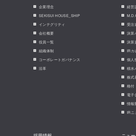
企業理念
経営
SEKISUI HOUSE_SHIP
M.D
インテグリティ
受注
会社概要
決算
役員一覧
決算
組織体制
IR
コーポレートガバナンス
個人
沿革
積水
株式
格付
電子
情報
IR
採用情報
ニュー