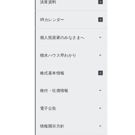
決算資料
2009年：IRトピックス
年度別決算資料
IRカレンダー
決算短信
IRカレンダー（2026年度）
個人投資家のみなさまへ
説明会資料
IRカレンダー（2025年度）
積水ハウス早わかり
FACTBOOK
IRカレンダー（2024年度）
株式基本情報
格付・社債情報
有価証券報告書等
IRカレンダー（2023年度）
株式基本情報
電子公告
統合報告書（Value Report）
IRカレンダー（2022年度）
株主総会
情報開示方針
BUSINESS REPORT(年次報
IRカレンダー（2021年度）
株主メモ
告書)