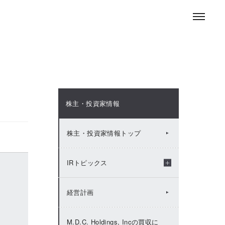
お問い合わせ
ENGLISH
採用情報
ニュースルーム
株主・投資家情報
株主・投資家情報トップ
IRトピックス
2026年：IRトピックス
経営計画
2025年：IRトピックス
M.D.C. Holdings, Incの買収に