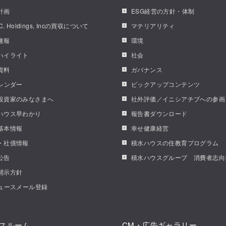
計画
ESG経営の方針・体制
.C. Holdings, Incの買収について
マテリアリティ
速報
環境
ハイライト
社会
資料
ガバナンス
カレンダー
ピックアップコンテンツ
投資家のみなさまへ
社外評価／イニシアチブへの参画
ハウス早わかり
報告書ダウンロード
基本情報
幸せ健康経営
・社債情報
積水ハウスの住教育プログラム
公告
積水ハウスグループ 消費者志向
開示方針
ニュースメール登録
スルーム
CM・広告ギャラリー