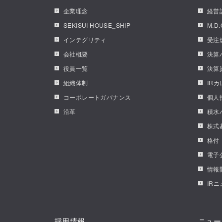
企業理念
経営
SEKISUI HOUSE_SHIP
M.D
インテグリティ
受注
会社概要
決算
役員一覧
決算
組織体制
IR
コーポレートガバナンス
個人
沿革
積水
株式
格付
電子
情報
IR
採用情報
ニュー