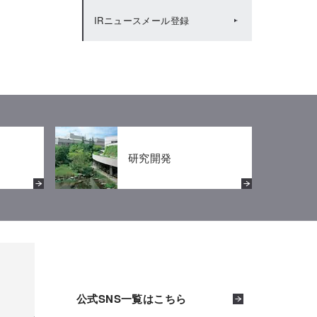
IRニュースメール登録
IRカレンダー（2020年度）
株主還元
IRカレンダー（2019年度）
株主優待
研究開発
公式SNS一覧はこちら