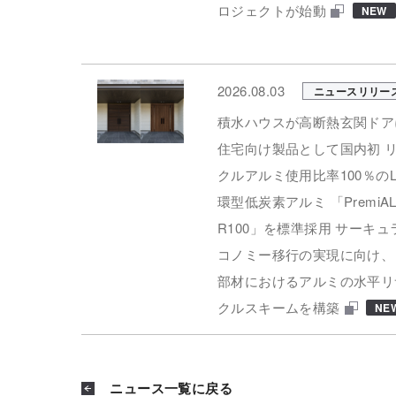
ロジェクトが始動
NEW
2026.08.03
ニュースリリー
積水ハウスが高断熱玄関ドア
住宅向け製品として国内初 
クルアルミ使用比率100％のLI
環型低炭素アルミ 「PremiA
R100」を標準採用 サーキュ
コノミー移行の実現に向け、
部材におけるアルミの水平リ
クルスキームを構築
NE
ニュース一覧に戻る