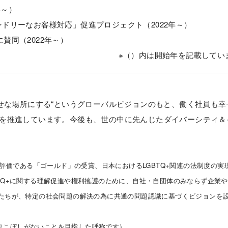
年～）
ンドリーなお客様対応」促進プロジェクト（2022年～）
賛同（2022年～）
※（）内は開始年を記載してい
せな場所にする“というグローバルビジョンのもと、働く社員も幸
を推進しています。今後も、世の中に先んじたダイバーシティ＆
高評価である「ゴールド」の受賞、日本におけるLGBTQ+関連の法制度の実
TQ+に関する理解促進や権利擁護のために、自社・自団体のみならず企業
ーたちが、特定の社会問題の解決の為に共通の問題認識に基づくビジョンを
の取りこぼしがないことを目指した呼称です）