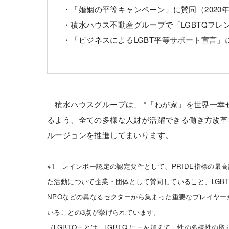
・「婚姻の平等キャンペーン」に賛同（2020
・積水ハウス不動産グループで「LGBTQフレ
・「ビジネスによるLGBT平等サポート宣言」に
積水ハウスグループは、 “「わが家」を世界一幸
るよう、全ての多様な人財が活躍できる働き方改革
ルージョンを推進してまいります。
※1 レインボー認定の認定要件として、PRIDE指標の最
た活動について企業・団体として賛同していること、LGB
NPOなどの異なるセクターから集まった重要なプレイヤ
いることの3点が挙げられています。
（LGBTQ＋とは、LGBTQ に＋を加えて、性の多様性