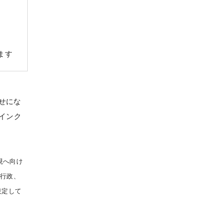
ます
せにな
インク
現へ向け
や行政、
設定して