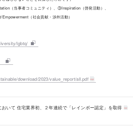
ation（当事者コミュニティ）、③Inspiration（啓発活動）、
t/Empowerment（社会貢献・渉外活動）
versity/lgbtq/
n/
tainable/download/2023/value_report/all.pdf
標」において 住宅業界初、２年連続で「レインボー認定」を取得