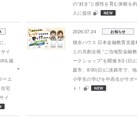
の“好き”と感性を育む体験を約
人に提供
NEW
2026.07.24
ス
お知らせ
に、
積水ハウス 日本金融教育支援
リサイ
との共創企画 “ご当地型金融
XIL循
ークショップ”を開催 8/2 (日)
L
庭市、8/30(日)に淡路市で、
ラーエ
小学生の学びを中高生がサポ
 住宅
ト！
NEW
サイ
W