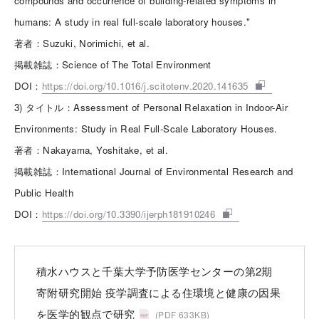
compounds and occurrence of building-related symptoms in
humans: A study in real full-scale laboratory houses."
著者：Suzuki, Norimichi, et al.
掲載雑誌：Science of The Total Environment
DOI：
https://doi.org/10.1016/j.scitotenv.2020.141635
3) タイトル：Assessment of Personal Relaxation in Indoor-Air
Environments: Study in Real Full-Scale Laboratory Houses.
著者：Nakayama, Yoshitake, et al.
掲載雑誌：International Journal of Environmental Research and
Public Health
DOI：
https://doi.org/10.3390/ijerph181910246
積水ハウスと千葉大学予防医学センターの第2期
寄附研究開始 疫学調査による住環境と健康の因果
を医学的観点で研究
(PDF 633KB)