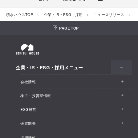
積水ハウスTOP
企業・IR・ESG・採用
ニュースリリース
2
PAGE TOP
企業・IR・ESG・採用メニュー
会社情報
株主・投資家情報
会社情報トップ
ESG経営
株主・投資家情報トップ
事業概要
研究開発
ESG経営トップ
IRトピックス
企業理念
採用情報
しあわせ住まい研究所