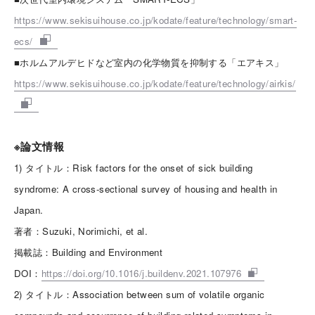
https://www.sekisuihouse.co.jp/kodate/feature/technology/smart-
ecs/
■ホルムアルデヒドなど室内の化学物質を抑制する「エアキス」
https://www.sekisuihouse.co.jp/kodate/feature/technology/airkis/
※論文情報
1) タイトル：Risk factors for the onset of sick building
syndrome: A cross-sectional survey of housing and health in
Japan.
著者：Suzuki, Norimichi, et al.
掲載誌：Building and Environment
DOI：
https://doi.org/10.1016/j.buildenv.2021.107976
2) タイトル：Association between sum of volatile organic