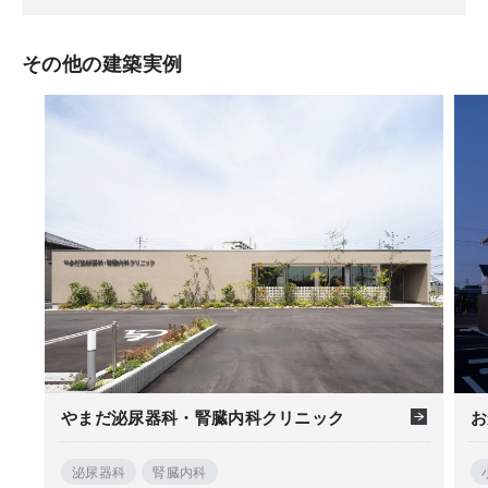
その他の建築実例
やまだ泌尿器科・腎臓内科クリニック
お
泌尿器科
腎臓内科