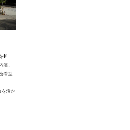
を担
内装、
密着型
力を活か