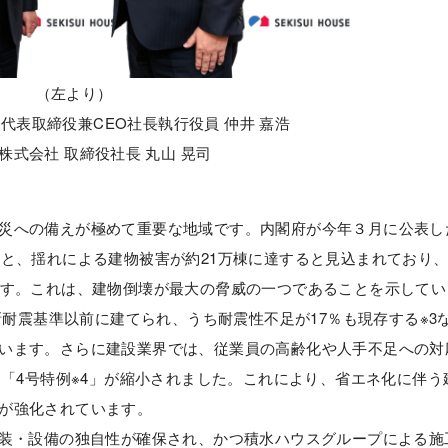
（左より）
代表取締役兼CEO社長執行役員 仲井 嘉浩
株式会社 取締役社長 丸山 晃司
災への備えが極めて重要な地域です。内閣府が今年３月に公表し
ると、揺れによる建物被害が約21万棟に達すると見込まれており
ます。これは、建物倒壊が最大の脅威の一つであることを示してい
の新耐震基準以前に建てられ、うち耐震性不足が17％も現存する※3
います。さらに建設業界では、従業員の高齢化や人手不足への対
、「4号特例※4」が縮小されました。これにより、省エネ化に伴う
が強化されています。
装・設備の独自性が確保され、かつ積水ハウスグループによる施