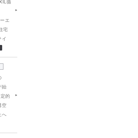
IL循
ラーエ
住宅
サイ
の
が始
安定的
構空
上へ