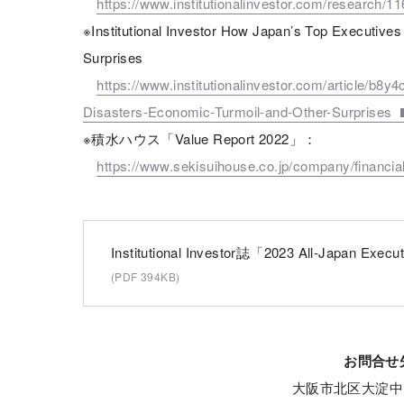
https://www.institutionalinvestor.com/research/11
※Institutional Investor How Japan’s Top Executive
Surprises
https://www.institutionalinvestor.com/article/
Disasters-Economic-Turmoil-and-Other-Surprises
※積水ハウス「Value Report 2022」：
https://www.sekisuihouse.co.jp/company/financial/
Institutional Investor誌「2023 All-Jap
(PDF 394KB)
お問合
⼤阪市北区⼤淀中 