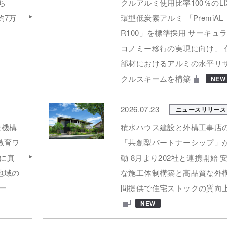
ち
クルアルミ使用比率100％のLIX
約7万
環型低炭素アルミ 「PremiAL
R100」を標準採用 サーキュ
コノミー移行の実現に向け、 
部材におけるアルミの水平リ
クルスキームを構築
NEW
2026.07.23
ニュースリリース
援機構
積水ハウス建設と外構工事店
教育ワ
「共創型パートナーシップ」
)に真
動 8月より202社と連携開始 
、地域の
な施工体制構築と高品質な外
ー
間提供で住宅ストックの質向
NEW