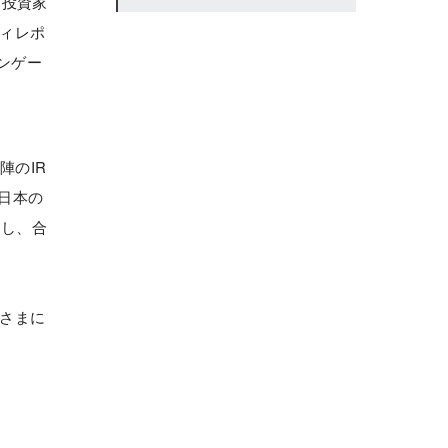
た投資家
ィレポ
エンゲー
陣のIR
日本の
加し、合
さまに