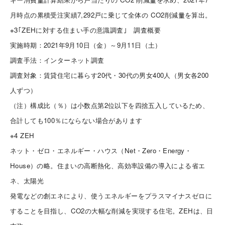
月時点の累積受注実績7,292戸に乗じて全体の CO2削減量を算出。
※3｢ZEHに対する住まい手の意識調査｣ 調査概要
実施時期：2021年9月10日（金）～9月11日（土）
調査手法：インターネット調査
調査対象：賃貸住宅に暮らす20代・30代の男女400人（男女各200
人ずつ）
（注）構成比（％）は小数点第2位以下を四捨五入しているため、
合計しても100％にならない場合があります
※4 ZEH
ネット・ゼロ・エネルギー・ハウス（Net・Zero・Energy・
House）の略。住まいの高断熱化、高効率設備の導入による省エ
ネ、太陽光
発電などの創エネにより、使うエネルギーをプラスマイナスゼロに
することを目指し、CO2の大幅な削減を実現する住宅。ZEHは、日