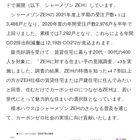
ドで展開（以下、シャーメゾン ZEH）しています。
シャーメゾンZEHの 2021年度上半期の受注戸数
は
※１
3,486戸となり、2020年度の年間受注戸数2,976戸を半年で
上回りました。累積では7,292戸となり、これらによる年間
CO2排出削減量は12,192t-CO2
が見込まれます。
*2
販売好調を受けて、賃貸住宅に暮らす20代・30代の400
人を対象に、「ZEHに対する住まい手の意識調査」
を実
※3
施しました。調査の結果、ZEHの特徴を知った
７割以上
※4
の方がZEH仕様の賃貸住宅または戸建住宅に住んでみたい
と回答。住むだけでカーボンゼロにつながるZEHは、若い
世代にとって魅力的な住まいの選択肢となっています。
積水ハウスはシャーメゾン ZEHのさらなる普及を通じ
て、カーボンゼロ社会の実現に向け貢献いたします。