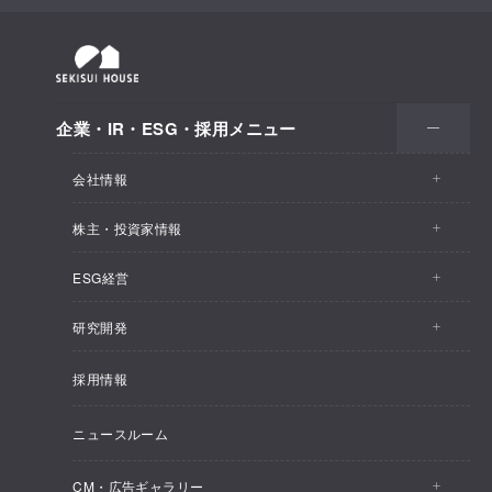
企業・IR・ESG・採用メニュー
会社情報
株主・投資家情報
会社情報トップ
ESG経営
株主・投資家情報トップ
事業概要
研究開発
ESG経営トップ
IRトピックス
企業理念
採用情報
しあわせ住まい研究所
CEOメッセージ
経営計画
SEKISUI HOUSE_SHIP
ニュースルーム
総合住宅研究所
ESG経営の方針・体制
M.D.C. Holdings, Incの買収について
インテグリティ
CM・広告ギャラリー