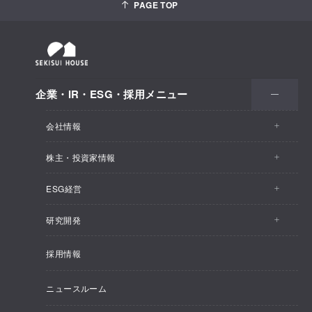
PAGE TOP
企業・IR・ESG・採用メニュー
会社情報
株主・投資家情報
会社情報トップ
ESG経営
株主・投資家情報トップ
事業概要
研究開発
ESG経営トップ
IRトピックス
企業理念
採用情報
しあわせ住まい研究所
CEOメッセージ
経営計画
SEKISUI HOUSE_SHIP
ニュースルーム
総合住宅研究所
ESG経営の方針・体制
M.D.C. Holdings, Incの買収について
インテグリティ