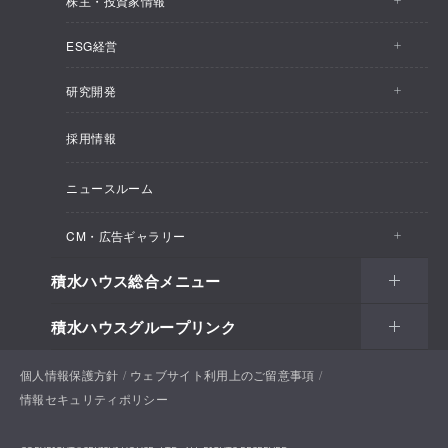
株主・投資家情報
会社情報トップ
ESG経営
株主・投資家情報トップ
事業概要
研究開発
ESG経営トップ
IRトピックス
企業理念
採用情報
しあわせ住まい研究所
CEOメッセージ
経営計画
SEKISUI HOUSE_SHIP
ニュースルーム
総合住宅研究所
ESG経営の方針・体制
M.D.C. Holdings, Incの買収について
インテグリティ
CM・広告ギャラリー
マテリアリティ
受注速報
会社概要
積水ハウス総合メニュー
CM・広告ギャラリートップ
環境
決算ハイライト
役員一覧
積水ハウスグループリンク
住まい
CM一覧
社会
決算資料
組織体制
土地活用
戸建住宅
個人情報保護方針
積水ハウスサポートプラス
ウェブサイト利用上のご留意事項
新聞広告一覧
ガバナンス
IRカレンダー
情報セキュリティポリシー
コーポレートガバナンス
法人・行政のお客様
賃貸住宅経営（シャーメゾン）
分譲住宅・土地
積水ハウス不動産ホールディングス株式会社
お問い合わせ
ENGLISH
ピックアップコンテンツ
個人投資家のみなさまへ