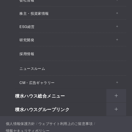
株主・投資家情報
会社情報トップ
ESG経営
株主・投資家情報トップ
事業概要
研究開発
ESG経営トップ
IRトピックス
企業理念
採用情報
しあわせ住まい研究所
CEOメッセージ
経営計画
SEKISUI HOUSE_SHIP
ニュースルーム
総合住宅研究所
ESG経営の方針・体制
M.D.C. Holdings, Incの買収について
インテグリティ
CM・広告ギャラリー
マテリアリティ
受注速報
会社概要
積水ハウス総合メニュー
CM・広告ギャラリートップ
環境
決算ハイライト
役員一覧
積水ハウスグループリンク
住まい
CM一覧
社会
決算資料
組織体制
土地活用
戸建住宅
個人情報保護方針
積水ハウスサポートプラス
ウェブサイト利用上のご留意事項
新聞広告一覧
ガバナンス
IRカレンダー
情報セキュリティポリシー
コーポレートガバナンス