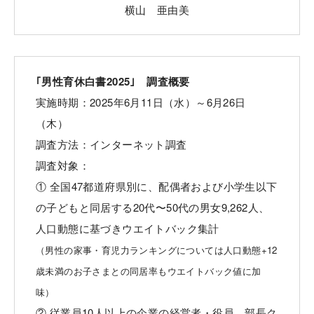
横山 亜由美
｢男性育休白書2025｣ 調査概要
実施時期：2025年6月11日（水）～6月26日
（木）
調査方法：インターネット調査
調査対象：
① 全国47都道府県別に、配偶者および小学生以下
の子どもと同居する20代〜50代の男女9,262人、
人口動態に基づきウエイトバック集計
（男性の家事・育児力ランキングについては人口動態+12
歳未満のお子さまとの同居率もウエイトバック値に加
味）
② 従業員10人以上の企業の経営者・役員、部長ク