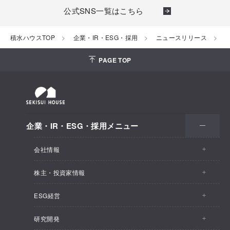
公式SNS一覧はこちら
積水ハウスTOP
企業・IR・ESG・採用
ニュースリリース
2
PAGE TOP
企業・IR・ESG・採用メニュー
会社情報
株主・投資家情報
会社情報トップ
ESG経営
株主・投資家情報トップ
事業概要
研究開発
ESG経営トップ
IRトピックス
企業理念