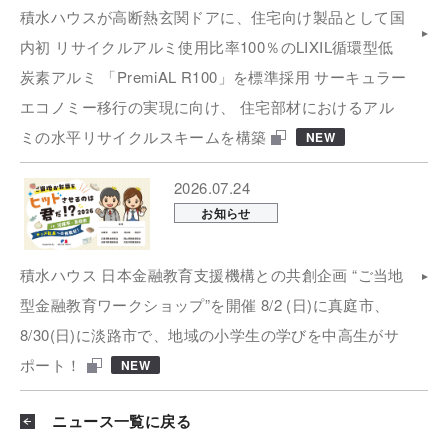
積水ハウスが高断熱玄関ドアに、住宅向け製品として国
内初 リサイクルアルミ使用比率100％のLIXIL循環型低
炭素アルミ 「PremiAL R100」を標準採用 サーキュラー
エコノミー移行の実現に向け、 住宅部材におけるアル
ミの水平リサイクルスキームを構築
NEW
2026.07.24
お知らせ
積水ハウス 日本金融教育支援機構との共創企画 “ご当地
型金融教育ワークショップ”を開催 8/2 (日)に真庭市、
8/30(日)に淡路市で、地域の小学生の学びを中高生がサ
ポート！
NEW
ニュース一覧に戻る