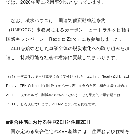
ては、2020年度に採用率91%となっています。
なお、積水ハウスは、国連気候変動枠組条約
（UNFCCC）事務局によるカーボンニュートラルを目指す
国際キャンペーン「Race to Zero」にも参加しました。
ZEHを始めとした事業全体の脱炭素化への取り組みを加
速し、持続可能な社会の構築に貢献してまいります。
（※1）一次エネルギー削減率に応じて分けられた『ZEH』、Nearly ZEH、ZEH
Ready、ZEH Orientedの4区分（次ページ表）を含めた広い概念を表す場合は
ZEH、一次エネルギー削減率100%以上ということを限定的に示す場合は
『ZEH』と表現しています。ZEH-Mについても同様です。
■集合住宅における住戸ZEHと住棟ZEH
国が定める集合住宅のZEH基準には、住戸および住棟そ