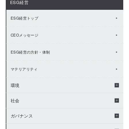
ESG経営
ESG経営トップ
CEOメッセージ
ESG経営の方針・体制
マテリアリティ
環境
社会
環境トップ
ガバナンス
環境マネジメント
社会トップ