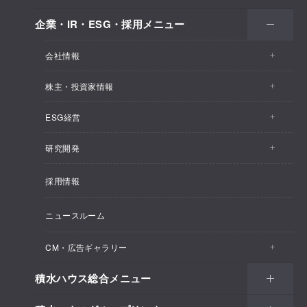
企業・IR・ESG・採用メニュー
会社情報
株主・投資家情報
会社情報トップ
ESG経営
株主・投資家情報トップ
事業概要
研究開発
ESG経営トップ
IRトピックス
企業理念
採用情報
しあわせ住まい研究所
CEOメッセージ
経営計画
SEKISUI HOUSE_SHIP
ニュースルーム
総合住宅研究所
ESG経営の方針・体制
M.D.C. Holdings, Incの買収について
インテグリティ
CM・広告ギャラリー
マテリアリティ
受注速報
会社概要
積水ハウス総合メニュー
CM・広告ギャラリートップ
環境
決算ハイライト
役員一覧