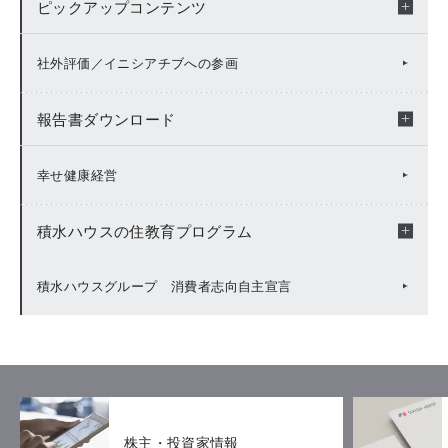
脱炭素社会への貢献
ピックアップコンテンツ
人財価値の向上
ガバナンストップ
生物多様性保全
脱炭素社会への貢献トップ
キャリア自律支援
ESGガバナンス
ピックアップコンテンツ トップ
社外評価／イニシアチブへの参画
サーキュラーエコノミーに向けた取り組み
TCFD
生物多様性保全トップ
D&Iの推進
人権の尊重
報告書ダウンロード
化学物質等における環境汚染への対策
TNFD
多様な働き方の推進
Value Report
幸せ健康経営
水セキュリティ
幸せの基盤づくり
ESG Fact Book / Data Book
積水ハウスの住教育プログラム
工場サイトレポート
ベクトルの一致
報告書ダウンロード（アーカイブ）
幸せ住まい学習
積水ハウスグループ 消費者志向自主宣言
社会価値の向上
ESG指針等
その他の授業プログラム
キッズ・ファースト
お客様への取り組み
株主・投資家情報