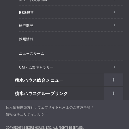
ESG経営
株主・投資家情報トップ
事業概要
研究開発
ESG経営トップ
IRトピックス
企業理念
採用情報
しあわせ住まい研究所
CEOメッセージ
経営計画
SEKISUI HOUSE_SHIP
ニュースルーム
総合住宅研究所
ESG経営の方針・体制
M.D.C. Holdings, Incの買収について
インテグリティ
CM・広告ギャラリー
マテリアリティ
受注速報
会社概要
積水ハウス総合メニュー
CM・広告ギャラリートップ
環境
決算ハイライト
役員一覧
積水ハウスグループリンク
住まい
CM一覧
社会
決算資料
組織体制
土地活用
戸建住宅
個人情報保護方針
積水ハウスサポートプラス
ウェブサイト利用上のご留意事項
新聞広告一覧
ガバナンス
IRカレンダー
情報セキュリティポリシー
コーポレートガバナンス
法人・行政のお客様
賃貸住宅経営（シャーメゾン）
分譲住宅・土地
積水ハウス不動産ホールディングス株式会社
お問い合わせ
ENGLISH
ピックアップコンテンツ
COPYRIGHT©SEKISUI HOUSE, LTD. ALL RIGHTS RESERVED.
個人投資家のみなさまへ