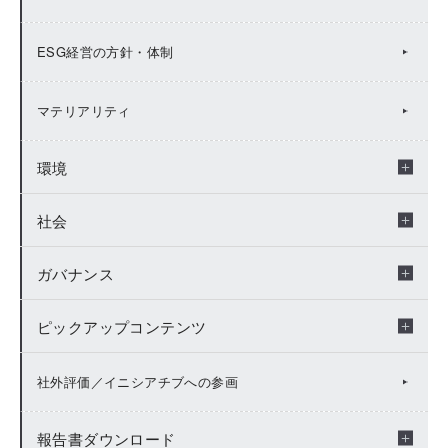
ESG経営の方針・体制
マテリアリティ
環境
社会
環境トップ
ガバナンス
環境マネジメント
社会トップ
脱炭素社会への貢献
ピックアップコンテンツ
人財価値の向上
ガバナンストップ
生物多様性保全
脱炭素社会への貢献トップ
キャリア自律支援
ESGガバナンス
ピックアップコンテンツ トップ
社外評価／イニシアチブへの参画
サーキュラーエコノミーに向けた取り組み
TCFD
生物多様性保全トップ
D&Iの推進
人権の尊重
報告書ダウンロード