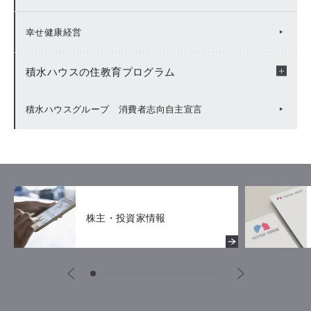
化学物質等における環境汚染への対策
TNFD
多様な働き方の推進
Value Report
幸せ健康経営
水セキュリティ
幸せの基盤づくり
ESG Fact Book / Data Book
積水ハウスの住教育プログラム
工場サイトレポート
ベクトルの一致
報告書ダウンロード（アーカイブ）
幸せ住まい学習
積水ハウスグループ 消費者志向自主宣言
社会価値の向上
ESG指針等
その他の授業プログラム
キッズ・ファースト
お客様への取り組み
株主・投資家情報
労働安全衛生
サプライチェーン・マネジメント