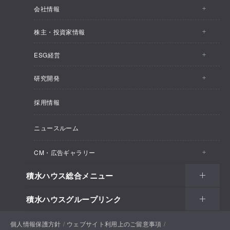
会社情報
株主・投資家情報
会社情報トップ
ESG経営
株主・投資家情報トップ
事業概要
研究開発
ESG経営トップ
IRトピックス
企業理念
採用情報
しあわせ住まい研究所
CEOメッセージ
経営計画
SEKISUI HOUSE_SHIP
ニュースルーム
総合住宅研究所
ESG経営の方針・体制
M.D.C. Holdings, Incの買収について
インテグリティ
CM・広告ギャラリー
マテリアリティ
受注速報
会社概要
積水ハウス総合メニュー
CM・広告ギャラリートップ
環境
決算ハイライト
役員一覧
積水ハウスグループリンク
住まい
CM一覧
社会
決算資料
組織体制
土地活用
戸建住宅
個人情報保護方針
積水ハウスサポートプラス
ウェブサイト利用上のご留意事項
新聞広告一覧