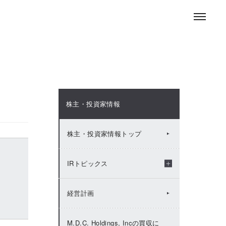
お問い合わせ
ENGLISH
採用情報
ニュースルーム
株主・投資家情報
株主・投資家情報トップ
IRトピックス
2026年：IRトピックス
経営計画
2025年：IRトピックス
M.D.C. Holdings, Incの買収に