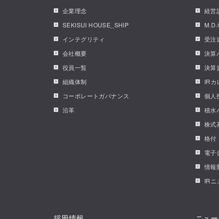
企業理念
経営
SEKISUI HOUSE_SHIP
M.D
インテグリティ
受注
会社概要
決算
役員一覧
決算
組織体制
IR
コーポレートガバナンス
個人
沿革
積水
株式
格付
電子
情報
IR
採用情報
ニュー