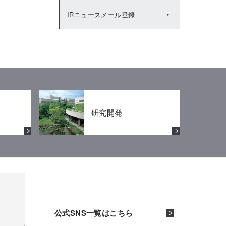
IRニュースメール登録
IRカレンダー（2020年度）
株主還元
IRカレンダー（2019年度）
株主優待
研究開発
公式SNS一覧はこちら