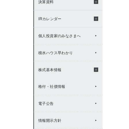
決算資料
2009年：IRトピックス
年度別決算資料
IRカレンダー
決算短信
IRカレンダー（2026年度）
個人投資家のみなさまへ
説明会資料
IRカレンダー（2025年度）
積水ハウス早わかり
FACTBOOK
IRカレンダー（2024年度）
株式基本情報
格付・社債情報
有価証券報告書等
IRカレンダー（2023年度）
株式基本情報
電子公告
統合報告書（Value Report）
IRカレンダー（2022年度）
株主総会
情報開示方針
BUSINESS REPORT(年次報
IRカレンダー（2021年度）
株主メモ
告書)