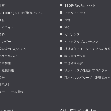
計画
ESG経営の方針・体制
.C. Holdings, Incの買収について
マテリアリティ
速報
環境
ハイライト
社会
資料
ガバナンス
カレンダー
ピックアップコンテンツ
投資家のみなさまへ
社外評価／イニシアチブへの参画
ハウス早わかり
報告書ダウンロード
基本情報
幸せ健康経営
・社債情報
積水ハウスの住教育プログラム
公告
積水ハウスグループ 消費者志向
開示方針
ニュースメール登録
スルーム
CM・広告ギャラリー