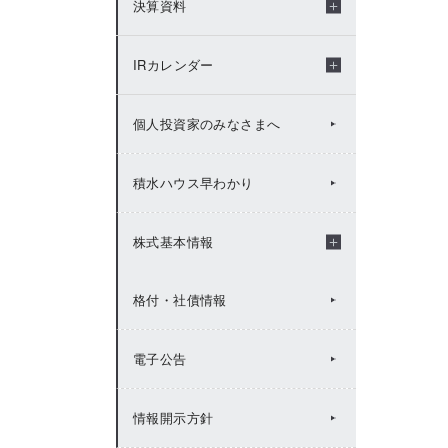
決算資料
2009年：IRトピックス
年度別決算資料
IRカレンダー
決算短信
IRカレンダー（2026年度）
個人投資家のみなさまへ
説明会資料
IRカレンダー（2025年度）
積水ハウス早わかり
FACTBOOK
IRカレンダー（2024年度）
株式基本情報
格付・社債情報
有価証券報告書等
IRカレンダー（2023年度）
株式基本情報
電子公告
統合報告書（Value Report）
IRカレンダー（2022年度）
株主総会
情報開示方針
BUSINESS REPORT(年次報
IRカレンダー（2021年度）
株主メモ
告書)