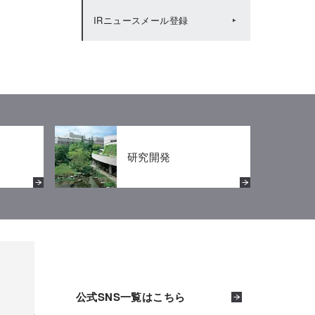
IRニュースメール登録
IRカレンダー（2020年度）
株主還元
IRカレンダー（2019年度）
株主優待
研究開発
公式SNS一覧はこちら