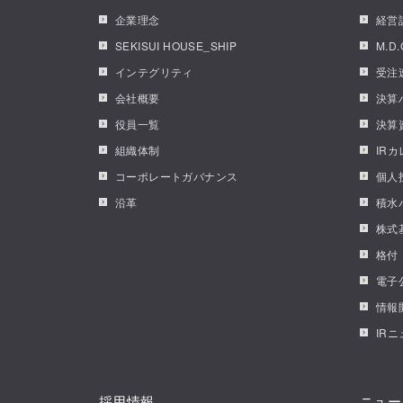
企業理念
経営
SEKISUI HOUSE_SHIP
M.D
インテグリティ
受注
会社概要
決算
役員一覧
決算
組織体制
IR
コーポレートガバナンス
個人
沿革
積水
株式
格付
電子
情報
IR
採用情報
ニュー