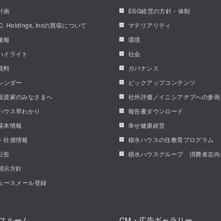
計画
ESG経営の方針・体制
.C. Holdings, Incの買収について
マテリアリティ
速報
環境
ハイライト
社会
資料
ガバナンス
カレンダー
ピックアップコンテンツ
投資家のみなさまへ
社外評価／イニシアチブへの参画
ハウス早わかり
報告書ダウンロード
基本情報
幸せ健康経営
・社債情報
積水ハウスの住教育プログラム
公告
積水ハウスグループ 消費者志向
開示方針
ニュースメール登録
スルーム
CM・広告ギャラリー