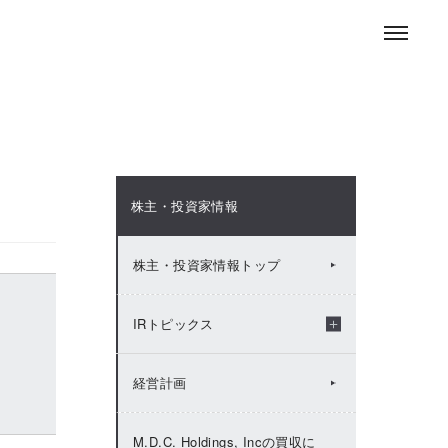
お問い合わせ
ENGLISH
採用情報
ニュースルーム
株主・投資家情報
株主・投資家情報トップ
IRトピックス
2026年：IRトピックス
経営計画
2025年：IRトピックス
M.D.C. Holdings, Incの買収に