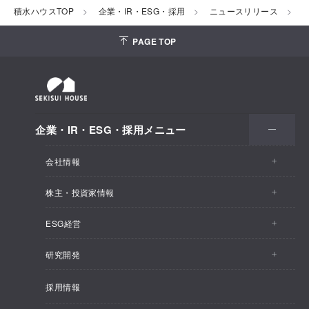
積水ハウスTOP
企業・IR・ESG・採用
ニュースリリース
2
PAGE TOP
企業・IR・ESG・採用メニュー
会社情報
株主・投資家情報
会社情報トップ
ESG経営
株主・投資家情報トップ
事業概要
研究開発
ESG経営トップ
IRトピックス
企業理念
採用情報
しあわせ住まい研究所
CEOメッセージ
経営計画
SEKISUI HOUSE_SHIP