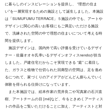
に暮らしのインスピレーションを提供し、 “理想の住ま
い”を一層実現するための施設として誕生しました。本施設
は「SUMUFUMU TERRACE」５施設の中でも、アートや
デザインに関心の高いお客様にもご満足いただける施設
で、洗練された空間の中で理想の住まいについて考える時
間を提供します。
施設デザインは、国内外で高い評価を受けているデザイ
ナー・佐藤オオキ氏率いるデザインオフィスnendoが担当
しました。戸建住宅だからこそ実現できる “庭” に着目し
た、ガラスと植物で仕切られた回廊型の空間は、足を進め
るにつれて、家づくりのアイデアがどんどん膨らんでいく
体験を得られる仕掛けになっています。
また本施設では、絵本作家の荒井良二や写真家の石川直
樹、アートチームの目 [mé]など、今をときめくアーティス
トの作品をご覧いただけることに加え、アーティストと対