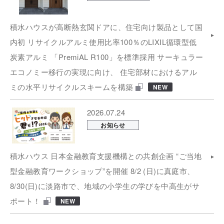
積水ハウスが高断熱玄関ドアに、住宅向け製品として国
内初 リサイクルアルミ使用比率100％のLIXIL循環型低
炭素アルミ 「PremiAL R100」を標準採用 サーキュラー
エコノミー移行の実現に向け、 住宅部材におけるアル
ミの水平リサイクルスキームを構築
NEW
2026.07.24
お知らせ
積水ハウス 日本金融教育支援機構との共創企画 “ご当地
型金融教育ワークショップ”を開催 8/2 (日)に真庭市、
8/30(日)に淡路市で、地域の小学生の学びを中高生がサ
ポート！
NEW