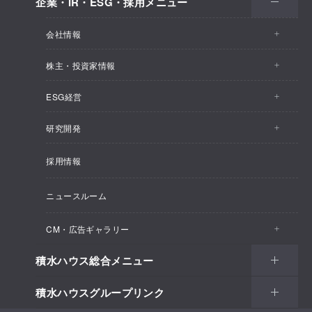
企業・IR・ESG・採用メニュー
会社情報
株主・投資家情報
会社情報トップ
ESG経営
株主・投資家情報トップ
事業概要
研究開発
ESG経営トップ
IRトピックス
企業理念
採用情報
しあわせ住まい研究所
CEOメッセージ
経営計画
SEKISUI HOUSE_SHIP
ニュースルーム
総合住宅研究所
ESG経営の方針・体制
M.D.C. Holdings, Incの買収について
インテグリティ
CM・広告ギャラリー
マテリアリティ
受注速報
会社概要
積水ハウス総合メニュー
CM・広告ギャラリートップ
環境
決算ハイライト
役員一覧
積水ハウスグループリンク
住まい
CM一覧
社会
決算資料
組織体制