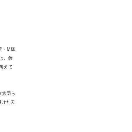
妻・M様
は、飾
考えて
家族団ら
設けた天