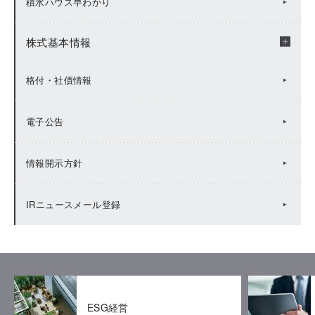
積水ハウス早わかり
FACTBOOK
IRカレンダー（2024年度）
株式基本情報
有価証券報告書等
IRカレンダー（2023年度）
株式基本情報
格付・社債情報
統合報告書（Value Report）
IRカレンダー（2022年度）
株主総会
電子公告
BUSINESS REPORT(年次報告書)
IRカレンダー（2021年度）
株主メモ
情報開示方針
IRカレンダー（2020年度）
株主還元
IRニュースメール登録
IRカレンダー（2019年度）
株主優待
ESG経営