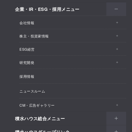
企業・IR・ESG・採用メニュー
会社情報
株主・投資家情報
会社情報トップ
ESG経営
株主・投資家情報トップ
事業概要
研究開発
ESG経営トップ
IRトピックス
企業理念
採用情報
しあわせ住まい研究所
CEOメッセージ
経営計画
SEKISUI HOUSE_SHIP
ニュースルーム
総合住宅研究所
ESG経営の方針・体制
M.D.C. Holdings, Incの買収について
インテグリティ
CM・広告ギャラリー
マテリアリティ
受注速報
会社概要
積水ハウス総合メニュー
CM・広告ギャラリートップ
環境
決算ハイライト
役員一覧
積水ハウスグループリンク
住まい