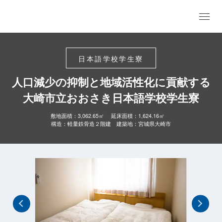
日本語学校学生寮
人口減少の抑制と地域活性化に貢献する
大崎市立おおさき日本語学校学生寮
敷地面積：3,062.65㎡ 延床面積：1,624.16㎡
構造：軽量鉄骨造２階建 建築地：宮城県大崎市