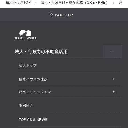
積水ハウスTOP
法人・行政向け不動産戦略（CRE・PRE）
建築
PAGE TOP
法人・行政向け不動産活用
法人トップ
積水ハウスの強み
建築ソリューション
わたしたちの提供価値
事例紹介
賃貸住宅
建てるノウハウ
TOPICS & NEWS
企業寮・社宅
不動産ノウハウ