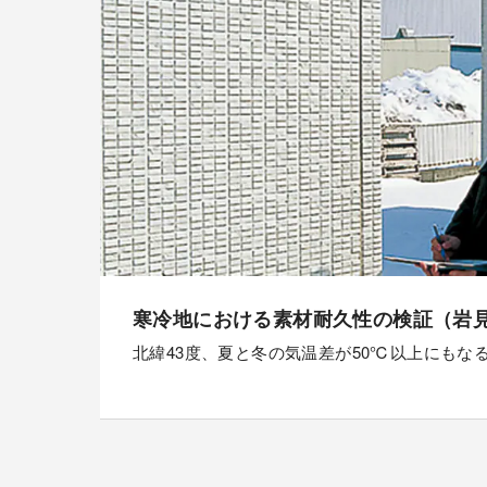
寒冷地における素材耐久性の検証（岩
北緯43度、夏と冬の気温差が50℃以上にもな