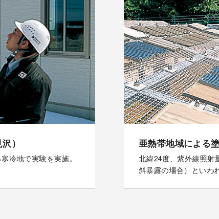
見沢）
亜熱帯地域による
る寒冷地で実験を実施。
北緯24度、紫外線照射
斜暴露の場合）といわ