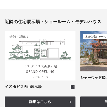
広島
8件
徳島
2件
近隣の住宅展示場・ショールーム・モデルハウス
香川
4件
鉄骨1・2階建て
木造住宅シャーウ
高知
1件
シャーウッド松
イズ タピス天山展示場
詳細はこちら