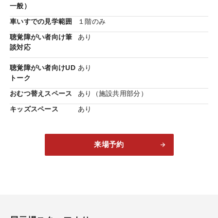
一般）
車いすでの見学範囲
１階のみ
聴覚障がい者向け筆
あり
談対応
スローリビング
戸外とシームレスにつながり、軒下の
中間領域を介して自然を住まいの空間に取り込む、「ス
聴覚障がい者向けUD
あり
ローリビング」。科学的に検証された「心地よさ」が体
トーク
験できます。
おむつ替えスペース
あり（施設共用部分）
キッズスペース
あり
来場予約