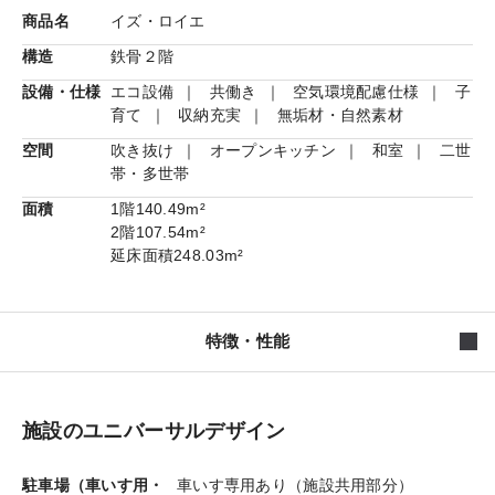
商品名
イズ・ロイエ
構造
鉄骨２階
設備・仕様
エコ設備
共働き
空気環境配慮仕様
子
育て
収納充実
無垢材・自然素材
空間
吹き抜け
オープンキッチン
和室
二世
帯・多世帯
面積
1階
140.49m²
2階
107.54m²
延床面積
248.03m²
特徴・性能
施設のユニバーサルデザイン
駐車場（車いす用・
車いす専用あり（施設共用部分）