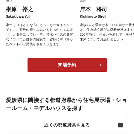
榊原 裕之
岸本 将司
Sakakibara Yuji
Kishimoto Shoji
家づくりはどんな方にとっても一大イベント
家族4人と愛犬が家にいる時が一番
です。ご家族の様々な思いをしっかりくみ取
き、住み続くほどに愛着が湧きます
り、カタチにしていく事。積水ハウスの豊富
100年時代、住まいを通して、幸せ
なノウハウと自身の経験で、皆様に寄り添っ
未来についてお話しましょう！
たベストのご提案をさせて頂きます。
来場予約
愛媛県に隣接する都道府県から住宅展示場・ショ
ールーム・モデルハウスを探す
近くの都道府県を見る