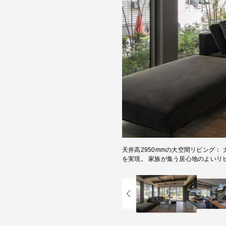
天井高2950mmの大空間リビング
を実現。 家族が集う居心地のよいリ