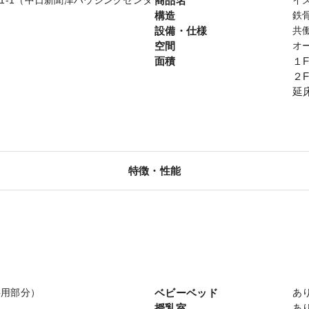
水261-1（中日新聞津ハウジングセンタ
商品名
イ
構造
鉄
設備・仕様
共
空間
オ
面積
１F
２F
延
特徴・性能
共用部分）
ベビーベッド
あ
授乳室
あ