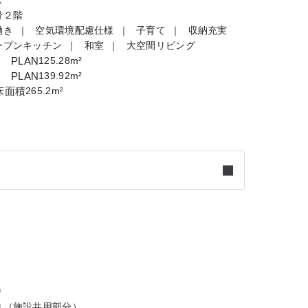
ズ
骨２階
働き
空気環境配慮仕様
子育て
収納充実
ープンキッチン
和室
大空間リビング
 PLAN
125.28m²
 PLAN
139.92m²
床面積
265.2m²
り
り（施設共用部分）