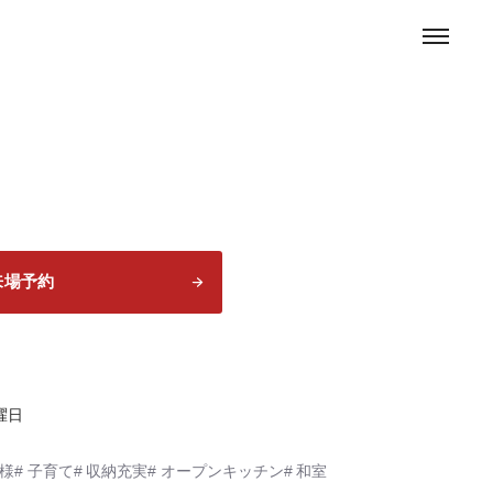
お問い合わせ
来場予約
1
曜日
様
子育て
収納充実
オープンキッチン
和室