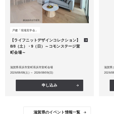
戸建「現場見学会」
【ライフニットデザインコレクション】
8/8（土）・9（日）～コモンステージ室
町会場～
滋賀県長浜市室町長浜市室町会場
滋賀県
2026/08/08(土) ～ 2026/08/09(日)
2026/0
申し込み
滋賀県のイベント情報一覧