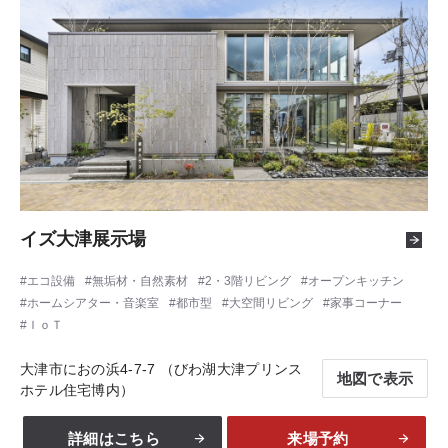
イズ大津展示場
エコ設備
無垢材・自然素材
2・3階リビング
オープンキッチン
ホームシアター・音楽室
都市型
大空間リビング
家事コーナー
ＩｏＴ
大津市におの浜4-7-7 （びわ湖大津プリンス
地図で表示
ホテル住宅博内）
詳細はこちら
来場予約