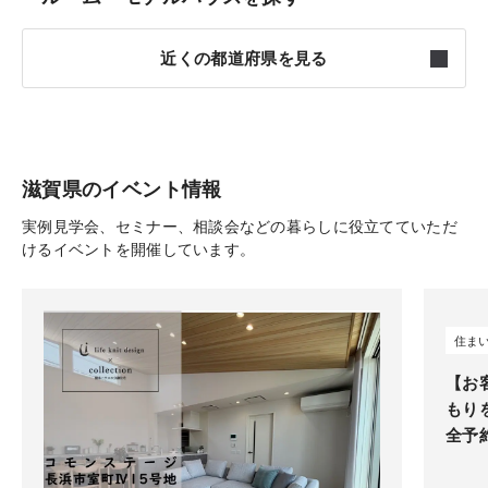
近くの都道府県を見る
福井
2件
岐阜
7件
滋賀県のイベント情報
実例見学会、セミナー、相談会などの暮らしに役立てていただ
三重
7件
けるイベントを開催しています。
京都
8件
住ま
【お
もり
全予