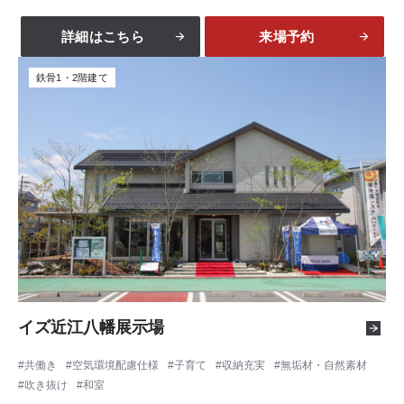
詳細はこちら
来場予約
鉄骨1・2階建て
イズ近江八幡展示場
共働き
空気環境配慮仕様
子育て
収納充実
無垢材・自然素材
吹き抜け
和室