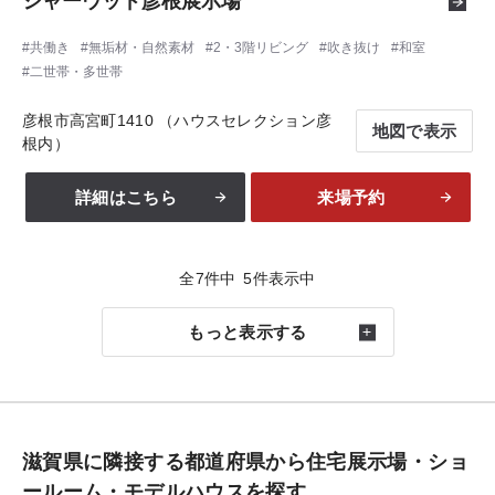
シャーウッド彦根展示場
共働き
無垢材・自然素材
2・3階リビング
吹き抜け
和室
二世帯・多世帯
彦根市高宮町1410 （ハウスセレクション彦
地図で表示
根内）
詳細はこちら
来場予約
全
7
件中
5
件表示中
もっと表示する
滋賀県に隣接する都道府県から住宅展示場・ショ
ールーム・モデルハウスを探す