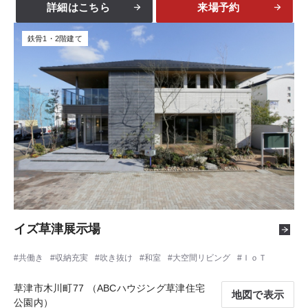
詳細はこちら
来場予約
鉄骨1・2階建て
イズ草津展示場
共働き
収納充実
吹き抜け
和室
大空間リビング
ＩｏＴ
草津市木川町77 （ABCハウジング草津住宅
地図で表示
公園内）