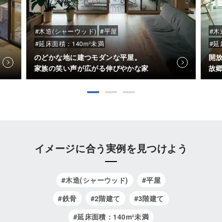
カタログ・動画ライ
#木
#木造(シャーウッド)
#平屋
ブラリー
#延
#延床面積：140m²未満
開
のどかな地に建つモダンな平屋。
故
家族の笑い声が広がる伸びやかな家
お問い合わせ
ご相談
イメージに合う実例を見つけよう
#木造(シャーウッド)
#平屋
#鉄骨
#2階建て
#3階建て
#延床面積：140m²未満