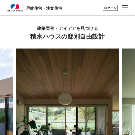
ログイン
戸建住宅・注文住宅
戸建住宅・注文住宅
はじめての家づくり
建築実例・アイデアを見つける TOP
建築実例・アイデアを見つける
積水ハウスの邸別自由設計
展示場・土地をさが
アーカイブ実例のアイデアを見る
す
建築実例・アイデア
暮らし方のアイデア
を見つける
構法・性能を知る
永く住むためのサポ
ート
My STAGE
life knit design