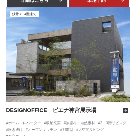
詳細はこちら
来場予約
鉄骨3・4階建て
DESIGNOFFICE ビエナ神宮展示場
ホームエレベーター
収納充実
無垢材・自然素材
2・3階リビング
吹き抜け
オープンキッチン
都市型
大空間リビング