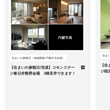
住ま
住まいの参観日（地域開催/戸建住宅会場）
【住
【住まいの参観日/完成】コモンステー
ジ稲
ジ春日井熊野会場 3棟見学できます！