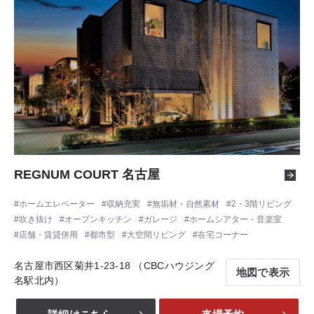
REGNUM COURT 名古屋
ホームエレベーター
収納充実
無垢材・自然素材
2・3階リビング
吹き抜け
オープンキッチン
ガレージ
ホームシアター・音楽室
店舗・賃貸併用
都市型
大空間リビング
在宅コーナー
名古屋市西区菊井1-23-18 （CBCハウジング
地図で表示
名駅北内）