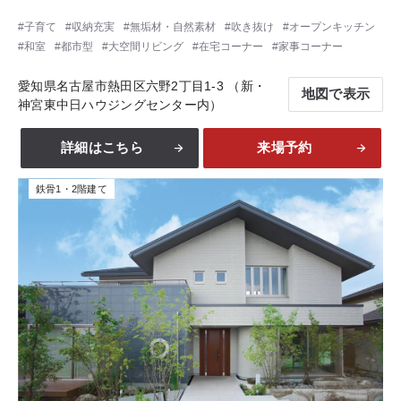
子育て
収納充実
無垢材・自然素材
吹き抜け
オープンキッチン
和室
都市型
大空間リビング
在宅コーナー
家事コーナー
愛知県名古屋市熱田区六野2丁目1-3 （新・
地図で表示
神宮東中日ハウジングセンター内）
詳細はこちら
来場予約
鉄骨1・2階建て