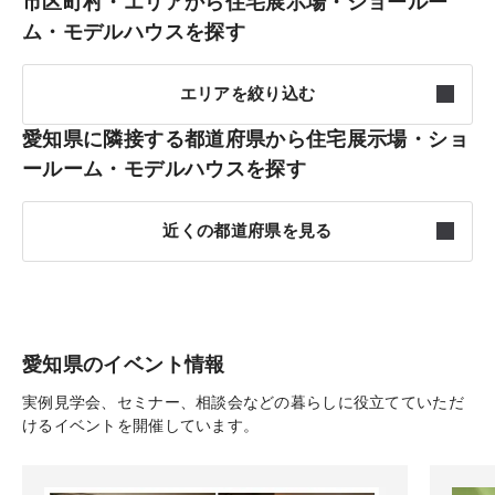
市区町村・エリアから住宅展示場・ショールー
ム・モデルハウスを探す
エリアを絞り込む
愛知県に隣接する都道府県から住宅展示場・ショ
尾張東部
7件
ールーム・モデルハウスを探す
尾張西部
4件
近くの都道府県を見る
名古屋
7件
長野
8件
東三河
4件
岐阜
7件
愛知県のイベント情報
西三河
6件
実例見学会、セミナー、相談会などの暮らしに役立てていただ
静岡
12件
けるイベントを開催しています。
知多
2件
三重
7件