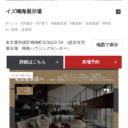
イズ鳴海展示場
ペット
共働き
子育て
収納充実
無垢材・自然素材
和室
二世帯・多世帯
名古屋市緑区鳴海町伝治山3-19 （総合住宅
地図で表示
展示場 鳴海ハウジングセンター）
詳細はこちら
来場予約
ショールーム